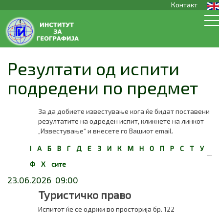
Контакт
Резултати од испити
подредени по предмет
За да добиете известување кога ќе бидат поставени
резултатите на одреден испит, кликнете на линкот
„Известување“ и внесете го Вашиот email.
I
А
Б
В
Г
Д
Е
З
И
К
М
Н
О
П
Р
С
Т
У
Ф
Х
сите
23.06.2026 09:00
Туристичко право
Испитот ќе се одржи во просторија бр. 122