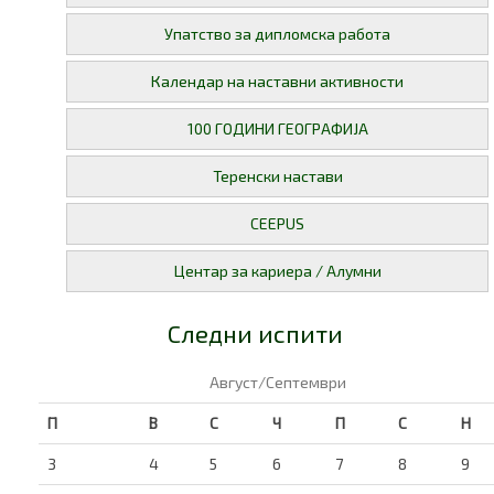
Упатство за дипломска работа
Календар на наставни активности
100 ГОДИНИ ГЕОГРАФИЈА
Теренски настави
CEEPUS
Центар за кариера / Алумни
Следни испити
Август/Септември
П
В
С
Ч
П
С
Н
3
4
5
6
7
8
9