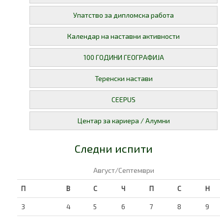
Упатство за дипломска работа
Календар на наставни активности
100 ГОДИНИ ГЕОГРАФИЈА
Теренски настави
CEEPUS
Центар за кариера / Алумни
Следни испити
Август/Септември
П
В
С
Ч
П
С
Н
3
4
5
6
7
8
9