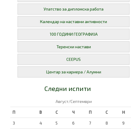
Упатство за дипломска работа
Календар на наставни активности
100 ГОДИНИ ГЕОГРАФИЈА
Теренски настави
CEEPUS
Центар за кариера / Алумни
Следни испити
Август/Септември
П
В
С
Ч
П
С
Н
3
4
5
6
7
8
9