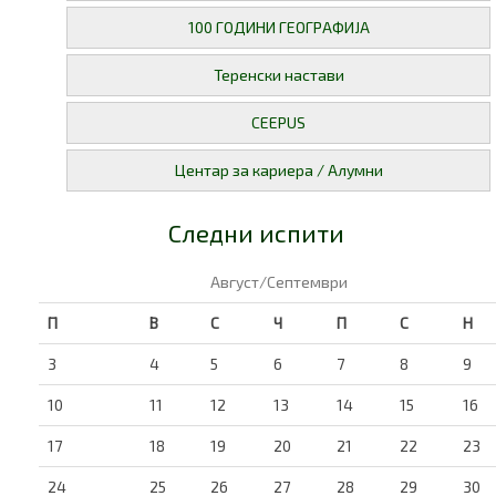
100 ГОДИНИ ГЕОГРАФИЈА
Теренски настави
CEEPUS
Центар за кариера / Алумни
Следни испити
Август/Септември
П
В
С
Ч
П
С
Н
3
4
5
6
7
8
9
10
11
12
13
14
15
16
17
18
19
20
21
22
23
24
25
26
27
28
29
30