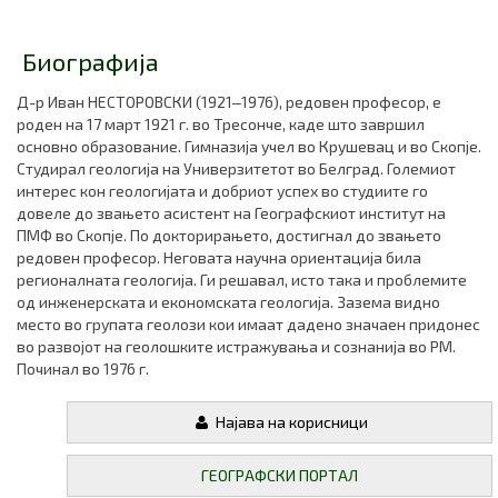
Биографија
Д-р Иван НЕСТОРОВСКИ (1921‒1976), редовен професор, е
роден на 17 март 1921 г. во Тресонче, каде што завршил
основно образование. Гимназија учел во Крушевац и во Скопје.
Студирал геологија на Универзитетот во Белград. Големиот
интерес кон геологијата и добриот успех во студиите го
довеле до звањето асистент на Географскиот институт на
ПМФ во Скопје. По докторирањето, достигнал до звањето
редовен професор. Неговата научна ориентација била
регионалната геологија. Ги решавал, исто така и проблемите
од инженерската и економската геологија. Зазема видно
место во групата геолози кои имаат дадено значаен придонес
во развојот на геолошките истражувања и сознанија во РМ.
Починал во 1976 г.
Најава на корисници
ГЕОГРАФСКИ ПОРТАЛ